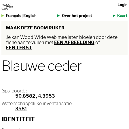
Login
Français
|
English
Over het project
Kaart
MAAK DEZE BOOM RIJKER
Je kan Wood Wide Web mee laten bloeien door deze
fiche aan te vullen met
EEN AFBEELDING
of
EEN TEKST
Blauwe ceder
Gps-coörd. :
50.8582
, 4.3953
Wetenschappelijke inventarisatie :
3581
IDENTITEIT